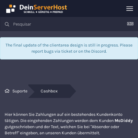
Alte
nav
The final update of the clientarea design is still in progress. Please
report bugs via
ticket
or on the Discord.
Suporte
Cashbox
Hier können Sie Zahlungen auf ein bestehendes Kundenkonto
tätigen. Die eingehenden Zahlungen werden dem Kunden
McDiddy
gutgeschrieben und der Text, welchen Sie bei "Absender oder
Betreff" eingeben, an unseren Kunden übermittelt.