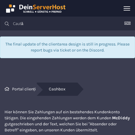
Nav
Tog
The final update of the clientarea design is still in progress. Please
report bugs via
ticket
or on the Discord.
Portal clienți
Cashbox
Hier können Sie Zahlungen auf ein bestehendes Kundenkonto
tätigen. Die eingehenden Zahlungen werden dem Kunden
McDiddy
gutgeschrieben und der Text, welchen Sie bei "Absender oder
Betreff" eingeben, an unseren Kunden übermittelt.