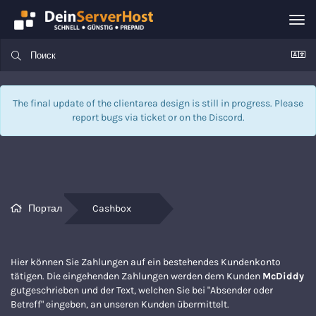
Tog
nav
The final update of the clientarea design is still in progress. Please
report bugs via
ticket
or on the Discord.
Портал
Cashbox
Hier können Sie Zahlungen auf ein bestehendes Kundenkonto
tätigen. Die eingehenden Zahlungen werden dem Kunden
McDiddy
gutgeschrieben und der Text, welchen Sie bei "Absender oder
Betreff" eingeben, an unseren Kunden übermittelt.