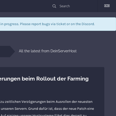
l in progress. Please report bugs via
ticket
or on the Discord.
All the latest from DeinServerHost
erungen beim Rollout der Farming
zu zeitlichen Verzögerungen beim Ausrollen der neuesten
unseren Servern. Grund dafür ist, dass der neue Patch eine
Auf einigen unserer Hostsysteme führt dies derzeit zu