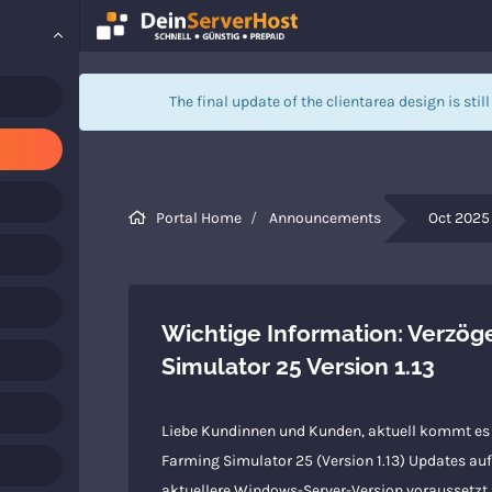
The final update of the clientarea design is stil
Portal Home
Announcements
Oct 2025
Wichtige Information: Verzög
Simulator 25 Version 1.13
Liebe Kundinnen und Kunden, aktuell kommt es 
Farming Simulator 25 (Version 1.13) Updates auf 
aktuellere Windows-Server-Version voraussetzt. 