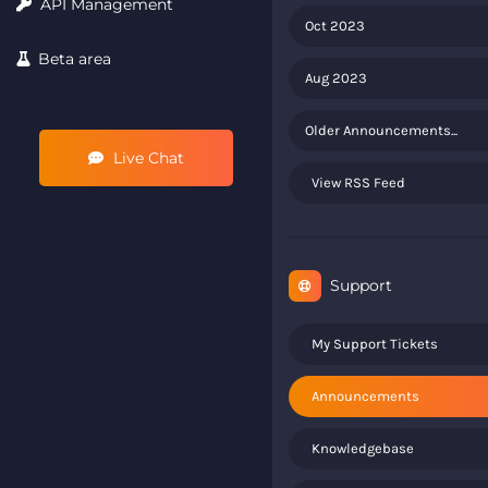
API Management
Oct 2023
Beta area
Aug 2023
Older Announcements...
Live Chat
View RSS Feed
Support
My Support Tickets
Announcements
Knowledgebase