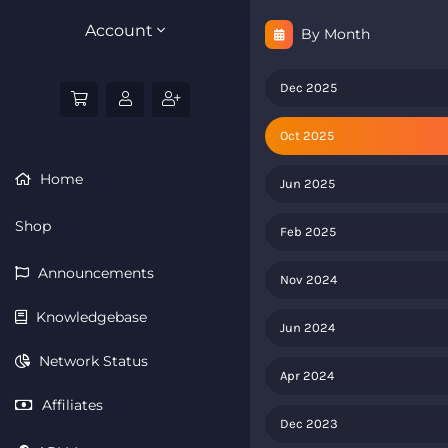
Account
By Month
Dec 2025
Oct 2025
Home
Jun 2025
Shop
Feb 2025
Announcements
Nov 2024
Knowledgebase
Jun 2024
Network Status
Apr 2024
Affiliates
Dec 2023