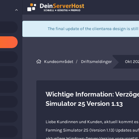
The final update of the clientarea design is stil
Kundeområdet
Driftsmeldinger
Okt 20
Wichtige Information: Verzög
Simulator 25 Version 1.13
Liebe Kundinnen und Kunden, aktuell kommt es 
Farming Simulator 25 (Version 1.13) Updates auf 
aktuellere Windows-Server-Version voraussetzt. 