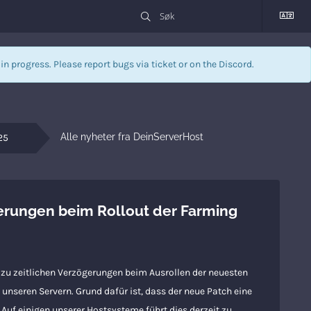
l in progress. Please report bugs via
ticket
or on the Discord.
Alle nyheter fra DeinServerHost
25
erungen beim Rollout der Farming
zu zeitlichen Verzögerungen beim Ausrollen der neuesten
unseren Servern. Grund dafür ist, dass der neue Patch eine
Auf einigen unserer Hostsysteme führt dies derzeit zu