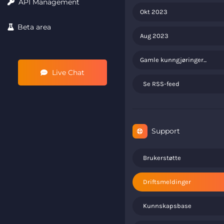
API Management
Okt 2023
Beta area
Aug 2023
Gamle kunngjøringer...
Live Chat
Se RSS-feed
Support
Brukerstøtte
Driftsmeldinger
Kunnskapsbase