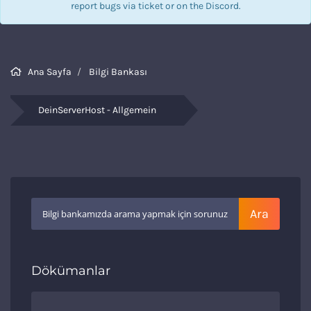
report bugs via
ticket
or on the Discord.
Ana Sayfa
Bilgi Bankası
DeinServerHost - Allgemein
Dökümanlar