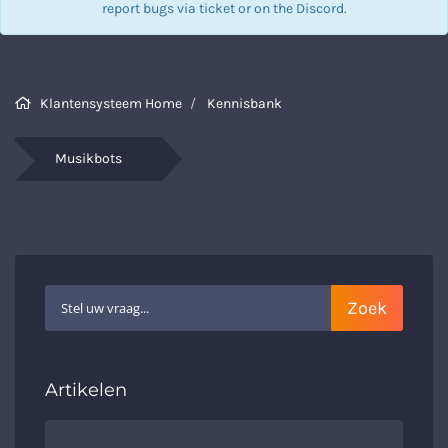
report bugs via
ticket
or on the Discord.
Klantensysteem Home
Kennisbank
Musikbots
Artikelen