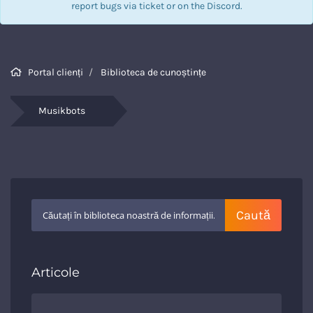
report bugs via
ticket
or on the Discord.
Portal clienți
Biblioteca de cunoștințe
Musikbots
Articole