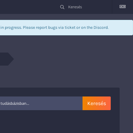
l in progress. Please report bugs via
ticket
or on the Discord.