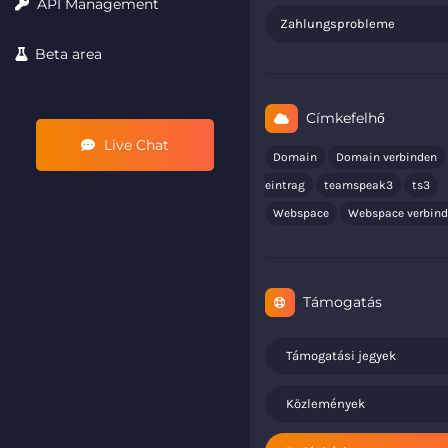
API Management
Zahlungsprobleme
Beta area
Címkefelhő
Live Chat
Domain
Domain verbinden
eintrag
teamspeak3
ts3
Webspace
Webspace verbin
Támogatás
Támogatási jegyek
Közlemények