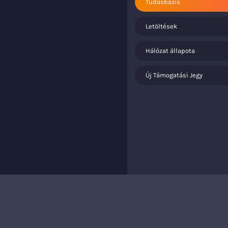
Tudásbázis
Letöltések
Hálózat állapota
Új Támogatási Jegy