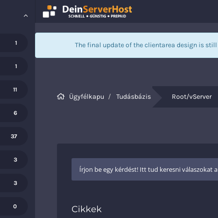
1
The final update of the clientarea design is stil
1
11
Ügyfélkapu
Tudásbázis
Root/vServer
6
37
3
3
0
Cikkek