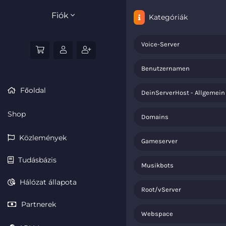
Fiók
Kategóriák
Voice-Server
Benutzernamen
Főoldal
DeinServerHost - Allgemein
Shop
Domains
Közlemények
Gameserver
Tudásbázis
Musikbots
Hálózat állapota
Root/vServer
Partnerek
Webspace