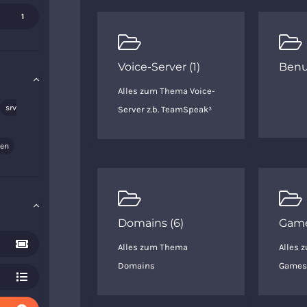
1
Voice-Server (1)
Benu
Alles zum Thema Voice-
srv
Server z.b. TeamSpeak³
den
Domains (6)
Game
Alles zum Thema
Alles 
Domains
Games