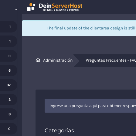
1
The final update of the clientarea design is stil
1
11
Administración
Preguntas Frecuentes - FA
6
37
3
3
0
Categorías