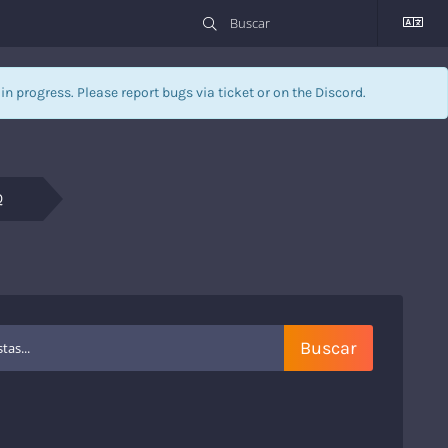
l in progress. Please report bugs via
ticket
or on the Discord.
Q