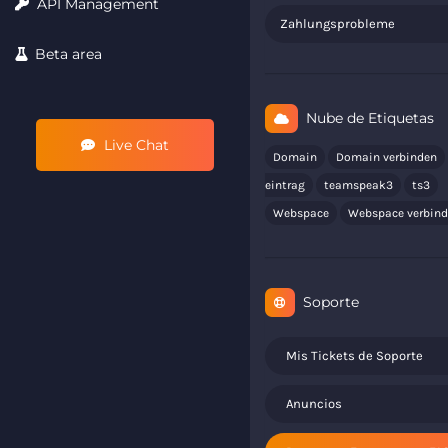
API Management
Zahlungsprobleme
Beta area
Nube de Etiquetas
Live Chat
Domain
Domain verbinden
eintrag
teamspeak3
ts3
Webspace
Webspace verbin
Soporte
Mis Tickets de Soporte
Anuncios