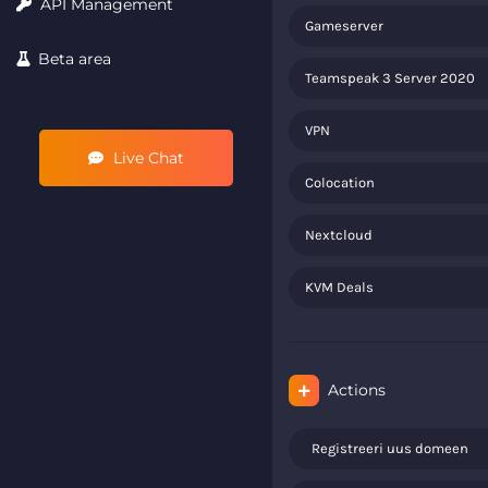
API Management
Gameserver
Beta area
Teamspeak 3 Server 2020
VPN
Live Chat
Colocation
Nextcloud
KVM Deals
Actions
Registreeri uus domeen