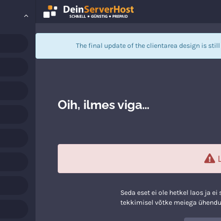
The final update of the clientarea design is stil
Oih, ilmes viga…
L
Seda eset ei ole hetkel laos ja e
tekkimisel võtke meiega ühendu