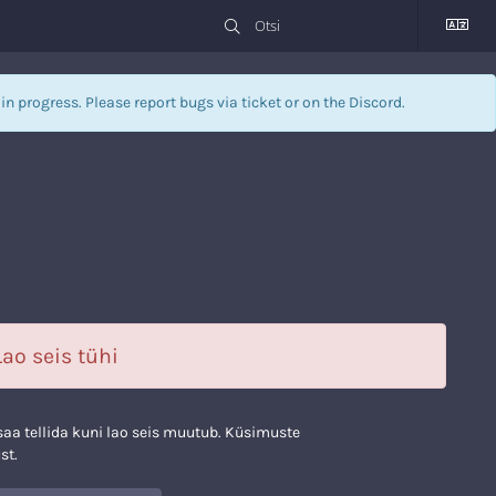
l in progress. Please report bugs via
ticket
or on the Discord.
ao seis tühi
i saa tellida kuni lao seis muutub. Küsimuste
st.