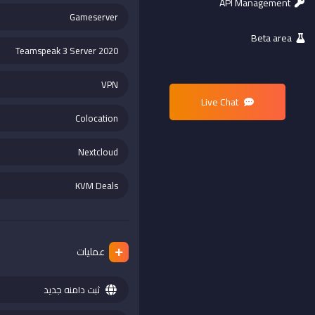
API Management
Gameserver
Beta area
Teamspeak 3 Server 2020
VPN
Live Chat
Colocation
Nextcloud
KVM Deals
عملیات
ثبت دامنه جدید