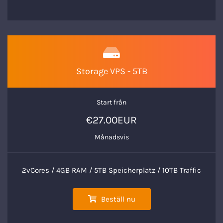
Storage VPS - 5TB
Start från
€27.00EUR
Månadsvis
2vCores / 4GB RAM / 5TB Speicherplatz / 10TB Traffic
Beställ nu