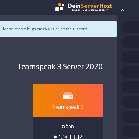
s. Please report bugs via
or on the Discord.
ticket
Teamspeak 3 Server 2020
Teamspeak 3
החל מ
€1.90EUR