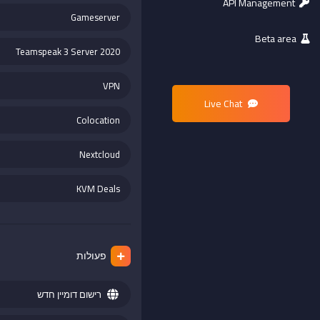
API Management
Gameserver
Beta area
Teamspeak 3 Server 2020
VPN
Live Chat
Colocation
Nextcloud
KVM Deals
פעולות
רישום דומיין חדש