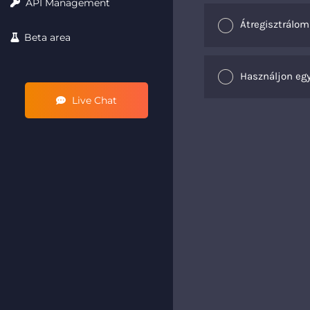
API Management
Átregisztrálo
Beta area
Használjon egy
Live Chat