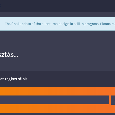
The final update of the clientarea design is still in progress. Please r
ztás...
et regisztrálok