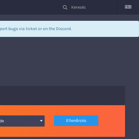
eport bugs via
ticket
or on the Discord.
Ellenőrzés
.de