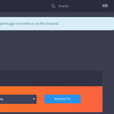
eport bugs via
ticket
or on the Discord.
Kontrol Et
.de