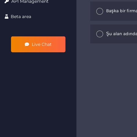
API Management
Başka bir firma
Beta area
Şu alan adında
Live Chat