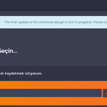
The final update of the clientarea design is still in progress. Please r
eçin...
 adı kaydetmek istiyorum.