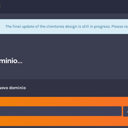
The final update of the clientarea design is still in progress. Please r
inio...
uovo dominio