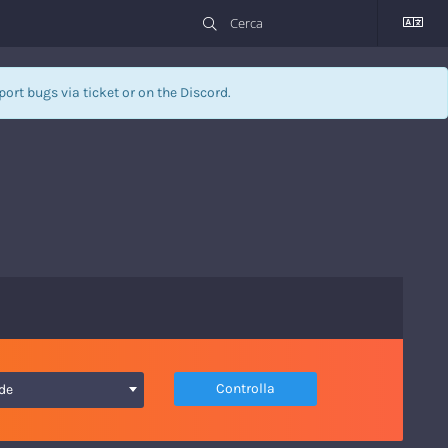
eport bugs via
ticket
or on the Discord.
Controlla
.de