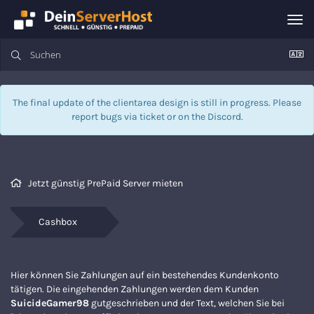
Nav
ein
The final update of the clientarea design is still in progress. Please
report bugs via
ticket
or on the Discord.
Jetzt günstig PrePaid Server mieten
Cashbox
Hier können Sie Zahlungen auf ein bestehendes Kundenkonto
tätigen. Die eingehenden Zahlungen werden dem Kunden
SuicideGamer98
gutgeschrieben und der Text, welchen Sie bei