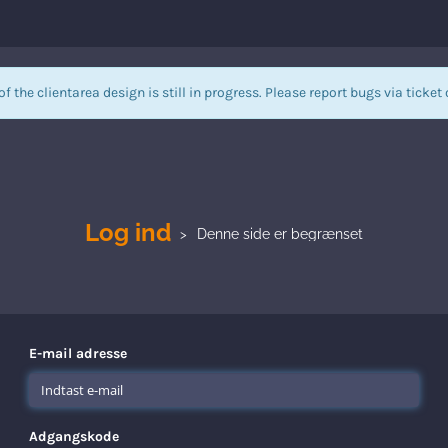
of the clientarea design is still in progress. Please report bugs via
ticket
Log ind
Denne side er begrænset
E-mail adresse
Adgangskode