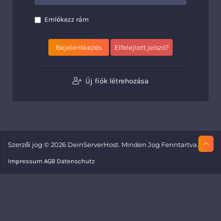
Emlékezz rám
Elfelejtett jelszó?
Új fiók létrehozása
Szerzői jog © 2026 DeinServerHost. Minden Jog Fenntartva.
Impressum
AGB
Datenschutz