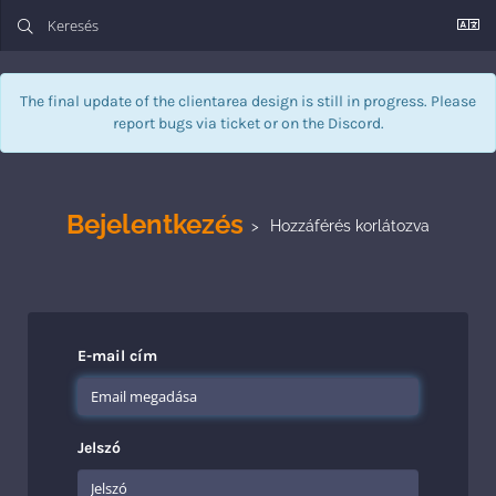
The final update of the clientarea design is still in progress. Please
report bugs via
ticket
or on the Discord.
Bejelentkezés
Hozzáférés korlátozva
E-mail cím
Jelszó