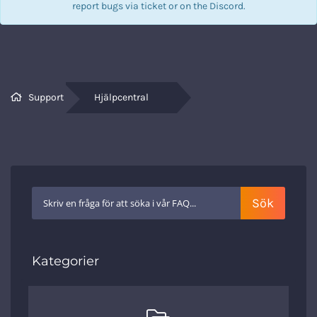
report bugs via
ticket
or on the Discord.
Support
Hjälpcentral
Kategorier