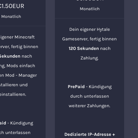
€1.50EUR
Monatlich
Monatlich
Dein eigener Hytale
eigener Minecraft
Gameserver, fertig binnen
ver, fertig binnen
120 Sekunden
nach
 Sekunden
nach
Zahlung.
ng, Mods einfach
en Mod - Manager
stallieren und
PrePaid
- Kündigung
einstallieren.
durch unterlassen
weiterer Zahlungen.
aid
- Kündigung
ch unterlassen
Dedizierte IP-Adresse +