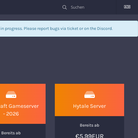
l in progress. Please report bugs via
ticket
or on the Discord.
aft Gameserver
Hytale Server
- 2026
Bereits ab
Bereits ab
€5.99EUR