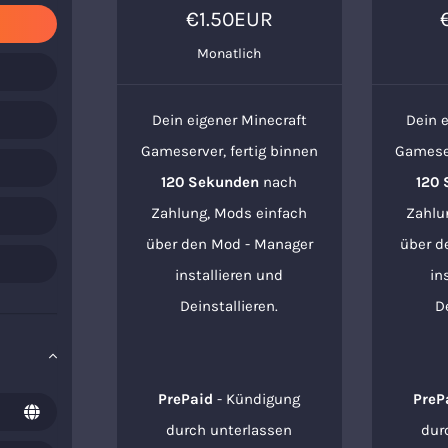
€1.50EUR
Monatlich
Dein eigener Minecraft
Dein 
Gameserver, fertig binnen
Gameser
120 Sekunden
nach
120
Zahlung, Mods einfach
Zahlu
über den Mod - Manager
über d
installieren und
in
Deinstallieren.
D
PrePaid
- Kündigung
PreP
durch unterlassen
dur