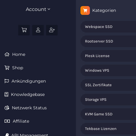
Account
Kategorien
Webspace SSD
Rootserver SSD
Home
Plesk License
Shop
Windows VPS
Ankündigungen
SSL Zertifikate
Knowledgebase
Storage VPS
Netzwerk Status
KVM Game SSD
Affiliate
Tekbase Lizenzen
API Management