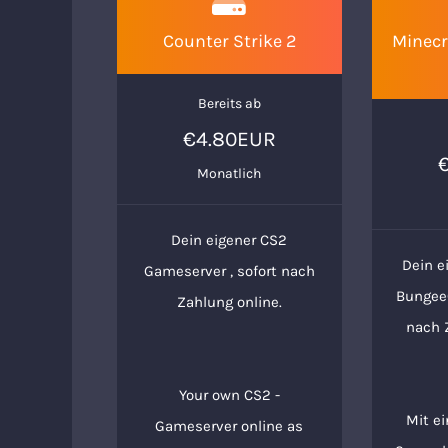
Counter Strike 2
Minecr
Bereits ab
€4.80EUR
Monatlich
Dein eigener CS2
Dein e
Gameserver , sofort nach
BungeeC
Zahlung online.
nach 
Your own CS2 -
Mit e
Gameserver online as