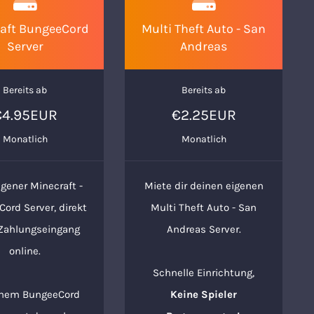
aft BungeeCord
Multi Theft Auto - San
Server
Andreas
Bereits ab
Bereits ab
€4.95EUR
€2.25EUR
Monatlich
Monatlich
igener Minecraft -
Miete dir deinen eigenen
ord Server, direkt
Multi Theft Auto - San
Zahlungseingang
Andreas Server.
online.
Schnelle Einrichtung,
inem BungeeCord
Keine Spieler