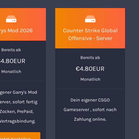
rys Mod 2026
Counter Strike Global
Offensive - Server
Bereits ab
Bereits ab
€4.80EUR
€4.80EUR
Monatlich
Monatlich
igener Garry's Mod
Dein eigener CSGO
ver, sofort fertig
Gameserver , sofort nach
ocken, PrePaid,
Zahlung online.
 Vertragsbindung.