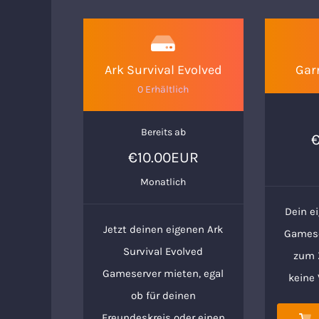
Ark Survival Evolved
Gar
0 Erhältlich
Bereits ab
€10.00EUR
Monatlich
Dein e
Jetzt deinen eigenen Ark
Gameser
Survival Evolved
zum Z
Gameserver mieten, egal
keine
ob für deinen
Freundeskreis oder einen