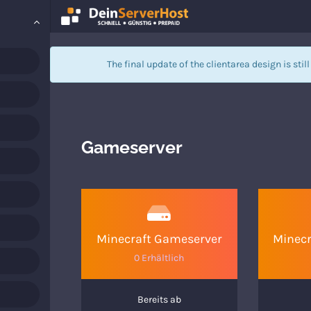
The final update of the clientarea design is stil
Gameserver
Minecraft Gameserver
Minecr
0 Erhältlich
Bereits ab