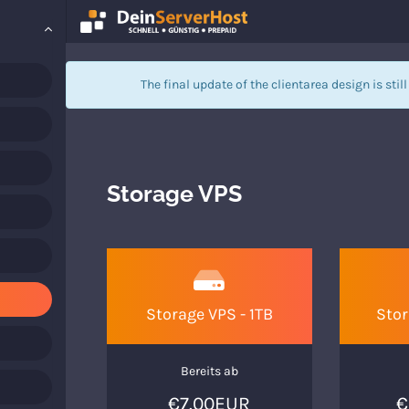
The final update of the clientarea design is stil
Storage VPS
Storage VPS - 1TB
Stor
Bereits ab
€7.00EUR
€