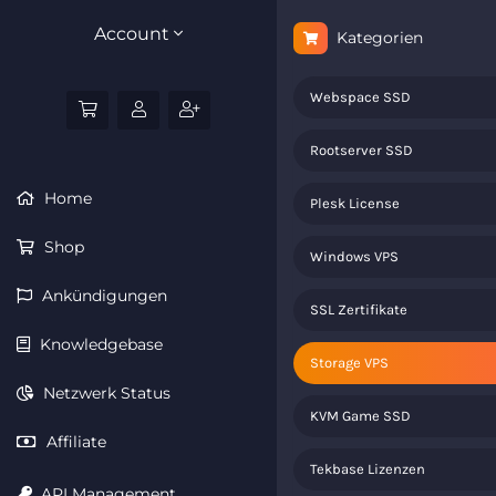
Account
Kategorien
Webspace SSD
Rootserver SSD
Home
Plesk License
Shop
Windows VPS
Ankündigungen
SSL Zertifikate
Knowledgebase
Storage VPS
Netzwerk Status
KVM Game SSD
Affiliate
Tekbase Lizenzen
API Management