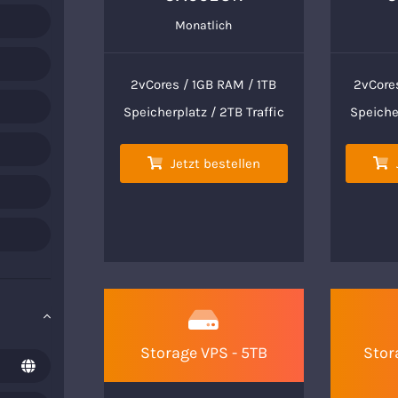
Monatlich
2vCores / 1GB RAM / 1TB
2vCore
Speicherplatz / 2TB Traffic
Speicher
Jetzt bestellen
Storage VPS - 5TB
Stor