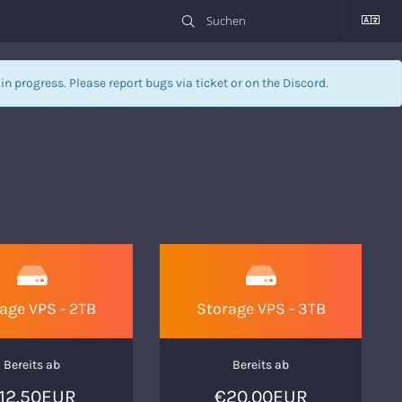
l in progress. Please report bugs via
ticket
or on the Discord.
age VPS - 2TB
Storage VPS - 3TB
Bereits ab
Bereits ab
12.50EUR
€20.00EUR