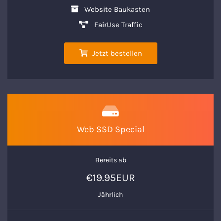
Website Baukasten
FairUse Traffic
Jetzt bestellen
Web SSD Special
Bereits ab
€19.95EUR
Jährlich