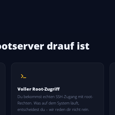
otserver drauf ist
Voller Root-Zugriff
Du bekommst echten SSH-Zugang mit root-
Rechten. Was auf dem System läuft,
entscheidest du – wir reden dir nicht rein.