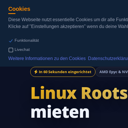
Cookies
Diese Webseite nutzt essentielle Cookies um dir alle Fun
Klicke auf "Einstellungen akzeptieren" wenn du deine Wahl 
Domains
Webspaces
vServ
Funktionalität
Livechat
WEBSPACE 
DOMAIN VERFÜGBARKEITSC
Weitere Informationen zu den Cookies
Datenschutzerklär
Dein eigener 
Prüfe ob deine Domain noch verfü
Speicher!
In 60 Sekunden eingerichtet
AMD Epyc & N
DOMAIN REGISTRIEREN
WEBSPACE 
Registriere deine eigene Domain
Linux Roots
Dein eigener 
NVMe Speiche
DOMAIN TRANSFERIEREN
mieten
Transferiere deine Domain zu uns!
NEXTCLOUD
Miete deine e
Sekunden