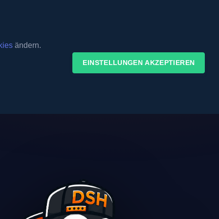
KUNDENBEREICH
Barrierefreier Modus:
aus
kies
ändern.
Lizenzen
Gameserver
VPN
SSL
EINSTELLUNGEN AKZEPTIEREN
MINECRAFT
K 3 SERVER / MUSICBOTS
Minecraft Server mieten ab 1,50€ im Mona
törende Nachbarn!
Server oder Musikbot mieten
MINECRAFT MODPACK SERVER
RVER
ATM10, RLCraft, Pixelmon, DawnCraft & m
 Anbindung
RUST SERVER MIETEN
Jetzt Rust Server mieten ab 10€ im Monat
oud Gaming, KI &
HYTALE SERVER MIETEN
DERPOSTEN
Hytale Server mieten ab 5,99€ im Monat