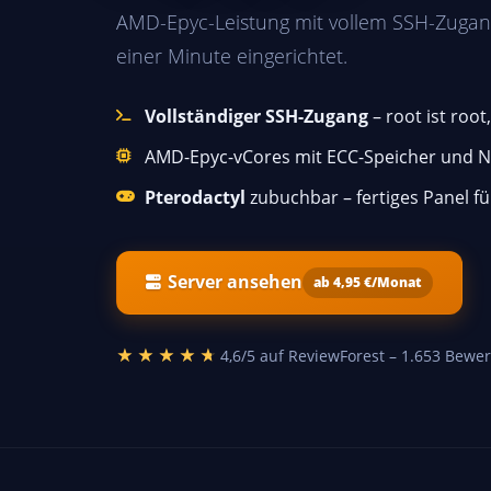
AMD-Epyc-Leistung mit vollem SSH-Zugan
einer Minute eingerichtet.
Vollständiger SSH-Zugang
– root ist roo
AMD-Epyc-vCores mit ECC-Speicher und NV
Pterodactyl
zubuchbar – fertiges Panel f
Server ansehen
ab 4,95 €/Monat
★★★★★
★★★★★
4,6/5 auf ReviewForest – 1.653 Bewe