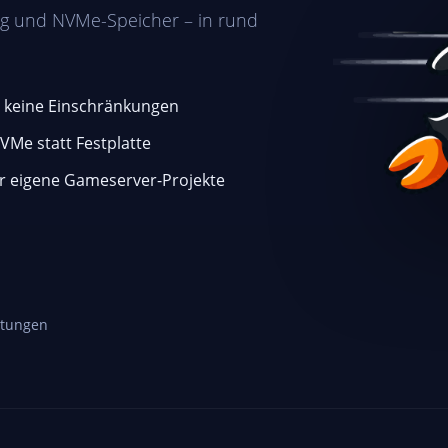
Sonderposten Server ohne Se
g und NVMe-Speicher – in rund
COLOCATION
Eigene Hardware einstellen – 
t, keine Einschränkungen
Me statt Festplatte
ür eigene Gameserver-Projekte
rtungen