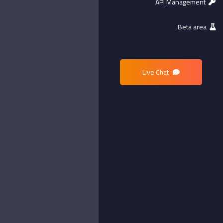
API Management
Beta area
Live Chat