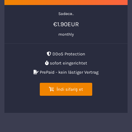
Sadəcə..
€1.90EUR
monthly
DDoS Protection
sofort eingerichtet
PrePaid - kein lästiger Vertrag
İndi sifariş et