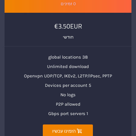
0 זמינים
€3.50EUR
חודשי
38 global locations
Unlimited download
Openvpn UDP/TCP, IKEv2, L2TP/IPsec, PPTP
5 Devices per account
No logs
P2P allowed
1 Gbps port servers
הזמינו עכשיו