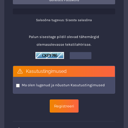
Generate Password
Salasõna tugevus: Sisesta salasõna
Palun sisestage pildil olevad tähemärgid
olemasolevasse tekstilahtrisse.
Kasutustingimused
Ma olen lugenud ja nõustun
Kasutustingimused