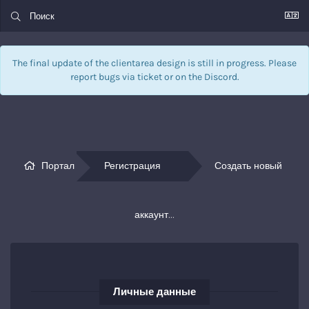
The final update of the clientarea design is still in progress. Please
report bugs via
ticket
or on the Discord.
Портал
Регистрация
Создать новый 
аккаунт...
Личные данные