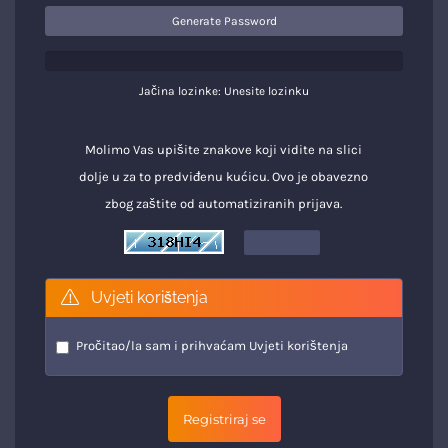
Generate Password
Jačina lozinke: Unesite lozinku
Molimo Vas upišite znakove koji vidite na slici
dolje u za to predviđenu kućicu. Ovo je obavezno
zbog zaštite od automatiziranih prijava.
Uvjeti korištenja
Pročitao/la sam i prihvaćam
Uvjeti korištenja