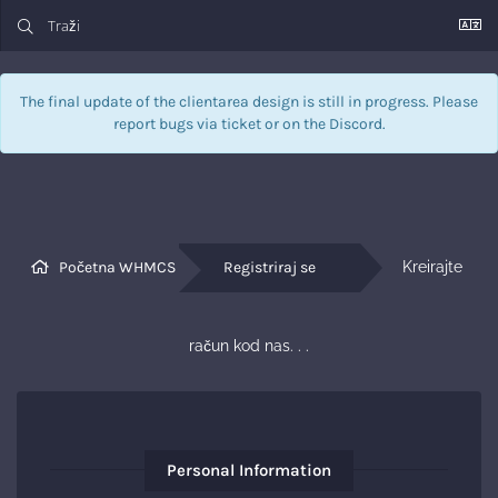
The final update of the clientarea design is still in progress. Please
report bugs via
ticket
or on the Discord.
Početna WHMCS
Registriraj se
Kreirajte 
račun kod nas. . .
Personal Information