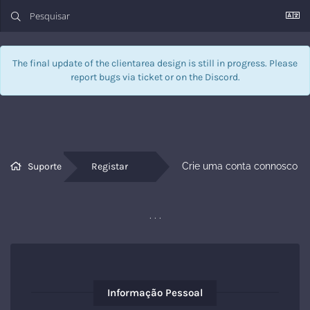
The final update of the clientarea design is still in progress. Please
report bugs via
ticket
or on the Discord.
Suporte
Registar
Crie uma conta connosco 
. . .
Informação Pessoal