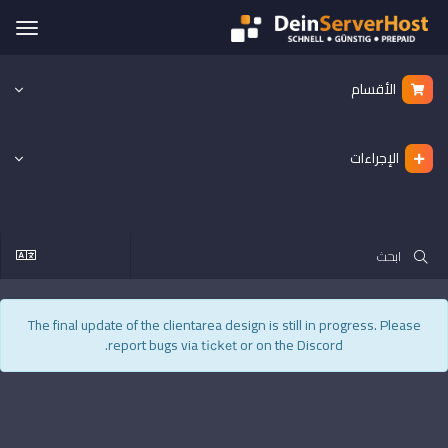
ggle
ation
الأقسام
الإجراءات
The final update of the clientarea design is still in progress. Please
report bugs via
or on the Discord.
ticket