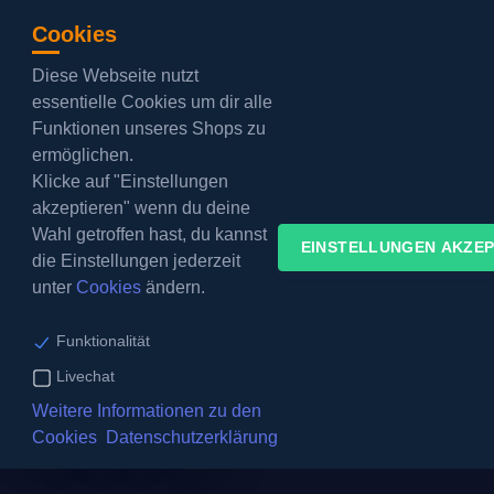
Cookies
Diese Webseite nutzt
Barrierefreier Modus:
aus
essentielle Cookies um dir alle
Funktionen unseres Shops zu
KUNDENBEREICH
ermöglichen.
Klicke auf "Einstellungen
akzeptieren" wenn du deine
Wahl getroffen hast, du kannst
EINSTELLUNGEN AKZEP
die Einstellungen jederzeit
unter
Cookies
ändern.
DSGVO
Stand: 26.07.2026
Funktionalität
Datenschutz
Livechat
erklärung
Weitere Informationen zu den
Cookies
Datenschutzerklärung