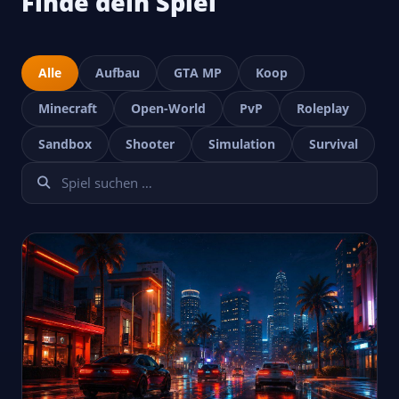
Finde dein Spiel
Alle
Aufbau
GTA MP
Koop
Minecraft
Open-World
PvP
Roleplay
Sandbox
Shooter
Simulation
Survival