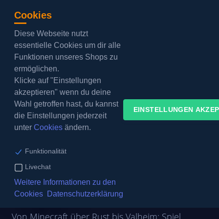
Cookies
Diese Webseite nutzt
Barrierefreier Modus:
aus
essentielle Cookies um dir alle
Funktionen unseres Shops zu
KUNDENBEREICH
ermöglichen.
Klicke auf "Einstellungen
akzeptieren" wenn du deine
Wahl getroffen hast, du kannst
EINSTELLUNGEN AKZEP
die Einstellungen jederzeit
unter
Cookies
ändern.
33 Spiele
In Minuten startklar
Prepaid
Funktionalität
Gameserver
Livechat
mieten
Weitere Informationen zu den
Cookies
Datenschutzerklärung
Von Minecraft über Rust bis Valheim: Spiel