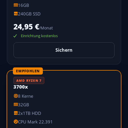
16GB
240GB SSD
24,95 €
/Monat
Einrichtung kostenlos
Sichern
EMPFOHLEN
AMD RYZEN 7
3700x
8 Kerne
32GB
2x1TB HDD
CPU Mark 22.391