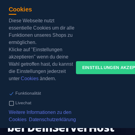
Cookies
Diese Webseite nutzt
Barrierefreier Modus:
aus
essentielle Cookies um dir alle
Funktionen unseres Shops zu
KUNDENBEREICH
ermöglichen.
Klicke auf "Einstellungen
akzeptieren" wenn du deine
Wahl getroffen hast, du kannst
EINSTELLUNGEN AKZEP
die Einstellungen jederzeit
unter
Cookies
ändern.
Seit 2013
Prepaid – keine Vertragslaufzeit
Funktionalität
Standort bei Frankfurt am Main
Livechat
Server mieten
Weitere Informationen zu den
Cookies
Datenschutzerklärung
bei DeinServerHost