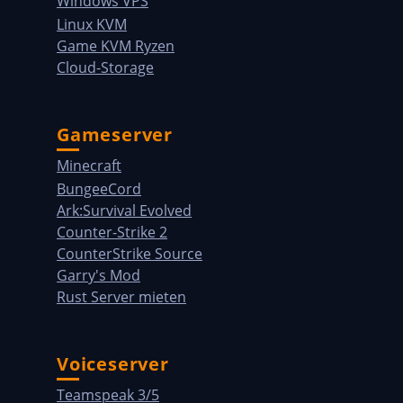
Windows VPS
Linux KVM
Game KVM Ryzen
Cloud-Storage
Gameserver
Minecraft
BungeeCord
Ark:Survival Evolved
Counter-Strike 2
CounterStrike Source
Garry's Mod
Rust Server mieten
Voiceserver
Teamspeak 3/5