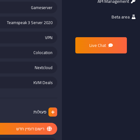
API Management
Gameserver
Beta area
Teamspeak 3 Server 2020
VPN
Live Chat
Colocation
Nextcloud
KVM Deals
פעולות
רישום דומיין חדש