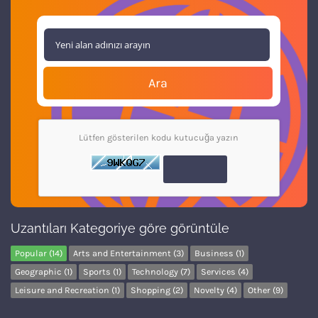
Ara
Lütfen gösterilen kodu kutucuğa yazın
Uzantıları Kategoriye göre görüntüle
Popular (14)
Arts and Entertainment (3)
Business (1)
Geographic (1)
Sports (1)
Technology (7)
Services (4)
Leisure and Recreation (1)
Shopping (2)
Novelty (4)
Other (9)